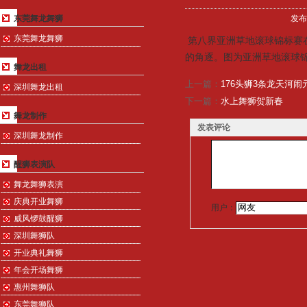
东莞舞龙舞狮
发布
东莞舞龙舞狮
第八界亚洲草地滚球锦标赛在
的角逐。图为亚洲草地滚球锦
舞龙出租
上一篇：
176头狮3条龙天河闹
深圳舞龙出租
下一篇：
水上舞狮贺新春
舞龙制作
发表评论
深圳舞龙制作
醒狮表演队
舞龙舞狮表演
庆典开业舞狮
用户：
威风锣鼓醒狮
深圳舞狮队
开业典礼舞狮
年会开场舞狮
惠州舞狮队
东莞舞狮队