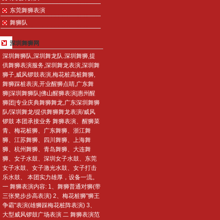
东莞舞狮表演
舞狮队
深圳舞狮网
深圳舞狮队,深圳舞龙队.深圳舞狮,提
供舞狮表演服务,深圳舞龙表演,深圳舞
狮子,威风锣鼓表演,梅花桩高桩舞狮,
舞狮踩桩表演,开业醒狮点睛,广东舞
狮|深圳舞狮队|佛山醒狮表演|惠州醒
狮团|专业庆典舞狮舞龙,广东深圳舞狮
队/深圳舞龙/提供舞狮舞龙表演/威风
锣鼓 本团承接业务 舞狮表演、醒狮菜
青、梅花桩狮、广东舞狮、浙江舞
狮、江苏舞狮、四川舞狮、上海舞
狮、杭州舞狮、青岛舞狮、大连舞
狮、女子水鼓、深圳女子水鼓、东莞
女子水鼓、女子激光水鼓、女子打击
乐水鼓、 本团实力雄厚，设备一流。
一 舞狮表演内容: 1、舞狮普通对狮(带
三张凳步步高表演) 2、梅花桩狮"狮王
争霸"表演(雄狮踩梅花桩阵表演) 3、
大型威风锣鼓广场表演 二 舞狮表演范