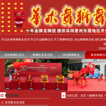
开业庆典舞狮舞龙表演 乔迁开业醒狮仪式 开工舞狮锣鼓队 庙会舞狮梅花桩 婚礼舞狮
2026
深圳舞狮队首页
舞狮队采青点睛
深圳舞狮舞龙
舞龙舞狮活
舞龙表演团
当前位置：
首页
>
醒狮表演队
深圳舞龙表演团